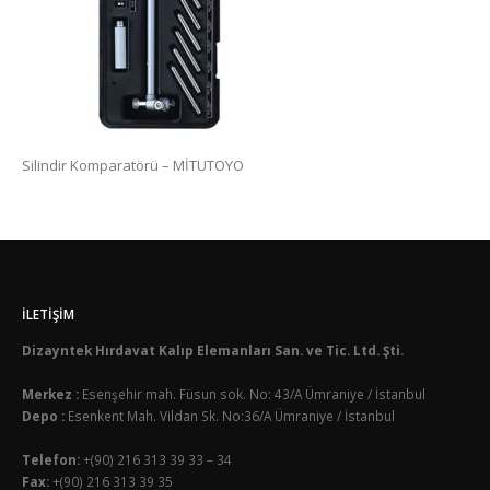
Silindir Komparatörü – MİTUTOYO
İLETIŞIM
Dizayntek Hırdavat Kalıp Elemanları San. ve Tic. Ltd. Şti.
Merkez :
Esenşehir mah. Füsun sok. No: 43/A Ümraniye / İstanbul
Depo :
Esenkent Mah. Vildan Sk. No:36/A Ümraniye / İstanbul
Telefon:
+(90) 216 313 39 33 – 34
Fax:
+(90) 216 313 39 35