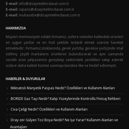
E-mail:
info@dizayntekhirdavat.com.tr
E-mail:
siparis@dizayntekhirdavat.com.tr
E-mail:
muhasebe@dizayntekhirdavat.com.tr
HAKKIMIZDA
Müşteri memnuniyeti odaklı firmamız, sizlere istenilen kalitedeki ürünleri
en uygun şartlar ve en hızlı şekilde tedarik etmek üzerine hareket
etmektedir. Firmamız;stoklarında, gerek yurtdışı gerekse yurtiçinde imal
edilmiş çeşitli markaların ürünlerini bulundurarak ve aynı zamanda
sürekli ürün yelpazemizi genişletip sektördeki yenilikleri takip ederek
sizlere daha kaliteli hizmet sunmayı kendine ilke ve hedef edinmiştir.
HABERLER & DUYURULAR
Mıknatıslı Manyetik Paspas Nedir? Özellikleri ve Kullanım Alanları
BORIDE Gaz Taşı Nedir? Kalıp Yüzeylerinde Kontrollü Finisaj Rehberi
Civa Çeliği Nedir? Özellikleri ve Kullanım Alanları
Dray-zer-Sülyen Toz Boya Nedir? Ne İşe Yarar? Kullanım Alanları ve
Avantajları