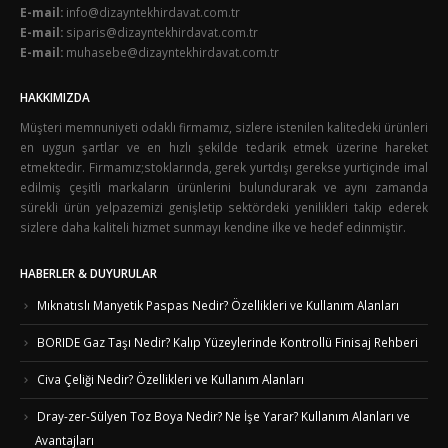
E-mail:
info@dizayntekhirdavat.com.tr
E-mail:
siparis@dizayntekhirdavat.com.tr
E-mail:
muhasebe@dizayntekhirdavat.com.tr
HAKKIMIZDA
Müşteri memnuniyeti odaklı firmamız, sizlere istenilen kalitedeki ürünleri
en uygun şartlar ve en hızlı şekilde tedarik etmek üzerine hareket
etmektedir. Firmamız;stoklarında, gerek yurtdışı gerekse yurtiçinde imal
edilmiş çeşitli markaların ürünlerini bulundurarak ve aynı zamanda
sürekli ürün yelpazemizi genişletip sektördeki yenilikleri takip ederek
sizlere daha kaliteli hizmet sunmayı kendine ilke ve hedef edinmiştir.
HABERLER & DUYURULAR
Mıknatıslı Manyetik Paspas Nedir? Özellikleri ve Kullanım Alanları
BORIDE Gaz Taşı Nedir? Kalıp Yüzeylerinde Kontrollü Finisaj Rehberi
Civa Çeliği Nedir? Özellikleri ve Kullanım Alanları
Dray-zer-Sülyen Toz Boya Nedir? Ne İşe Yarar? Kullanım Alanları ve
Avantajları