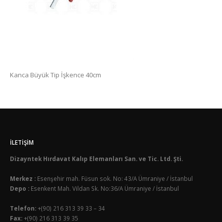
Kanca Büyük Tip İşkence 40cm
İLETIŞIM
Dizayntek Hırdavat Kalıp Elemanları San. ve Tic. Ltd. Şti.
Merkez :
Esenşehir mah. Füsun sok. No: 43/A Ümraniye / İstanbul
Depo :
Esenkent Mah. Vildan Sk. No:36/A Ümraniye / İstanbul
Telefon:
+(90) 216 313 39 33 – 34
Fax:
+(90) 216 313 39 35