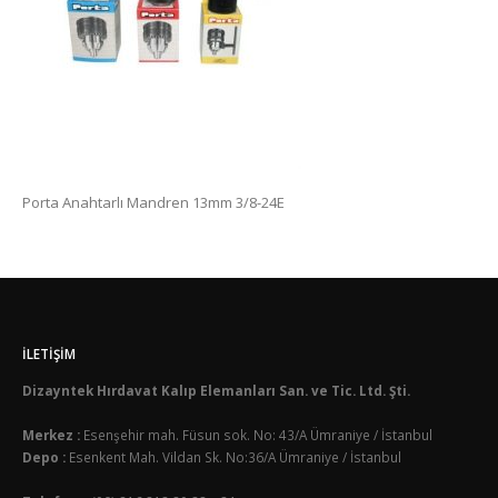
Porta Anahtarlı Mandren 13mm 3/8-24E
İLETIŞIM
Dizayntek Hırdavat Kalıp Elemanları San. ve Tic. Ltd. Şti.
Merkez :
Esenşehir mah. Füsun sok. No: 43/A Ümraniye / İstanbul
Depo :
Esenkent Mah. Vildan Sk. No:36/A Ümraniye / İstanbul