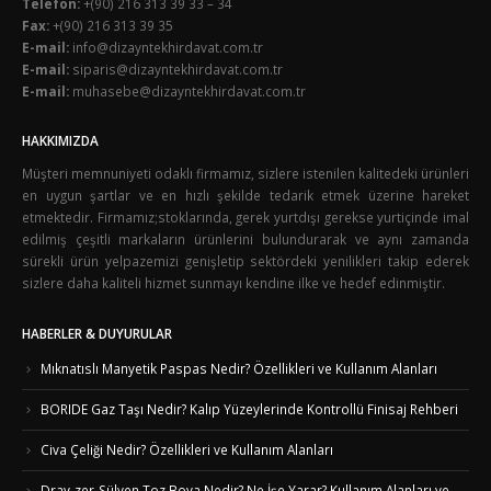
Telefon:
+(90) 216 313 39 33 – 34
Fax:
+(90) 216 313 39 35
E-mail:
info@dizayntekhirdavat.com.tr
E-mail:
siparis@dizayntekhirdavat.com.tr
E-mail:
muhasebe@dizayntekhirdavat.com.tr
HAKKIMIZDA
Müşteri memnuniyeti odaklı firmamız, sizlere istenilen kalitedeki ürünleri
en uygun şartlar ve en hızlı şekilde tedarik etmek üzerine hareket
etmektedir. Firmamız;stoklarında, gerek yurtdışı gerekse yurtiçinde imal
edilmiş çeşitli markaların ürünlerini bulundurarak ve aynı zamanda
sürekli ürün yelpazemizi genişletip sektördeki yenilikleri takip ederek
sizlere daha kaliteli hizmet sunmayı kendine ilke ve hedef edinmiştir.
HABERLER & DUYURULAR
Mıknatıslı Manyetik Paspas Nedir? Özellikleri ve Kullanım Alanları
BORIDE Gaz Taşı Nedir? Kalıp Yüzeylerinde Kontrollü Finisaj Rehberi
Civa Çeliği Nedir? Özellikleri ve Kullanım Alanları
Dray-zer-Sülyen Toz Boya Nedir? Ne İşe Yarar? Kullanım Alanları ve