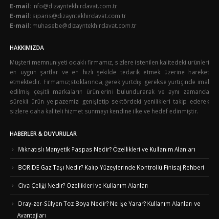
E-mail:
info@dizayntekhirdavat.com.tr
E-mail:
siparis@dizayntekhirdavat.com.tr
E-mail:
muhasebe@dizayntekhirdavat.com.tr
HAKKIMIZDA
Müşteri memnuniyeti odaklı firmamız, sizlere istenilen kalitedeki ürünleri
en uygun şartlar ve en hızlı şekilde tedarik etmek üzerine hareket
etmektedir. Firmamız;stoklarında, gerek yurtdışı gerekse yurtiçinde imal
edilmiş çeşitli markaların ürünlerini bulundurarak ve aynı zamanda
sürekli ürün yelpazemizi genişletip sektördeki yenilikleri takip ederek
sizlere daha kaliteli hizmet sunmayı kendine ilke ve hedef edinmiştir.
HABERLER & DUYURULAR
Mıknatıslı Manyetik Paspas Nedir? Özellikleri ve Kullanım Alanları
BORIDE Gaz Taşı Nedir? Kalıp Yüzeylerinde Kontrollü Finisaj Rehberi
Civa Çeliği Nedir? Özellikleri ve Kullanım Alanları
Dray-zer-Sülyen Toz Boya Nedir? Ne İşe Yarar? Kullanım Alanları ve
Avantajları