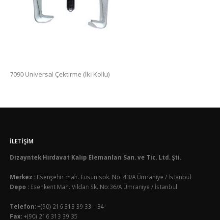
7090 Üniversal Çektirme (İki Kollu)
İLETIŞIM
Dizayntek Hırdavat Kalıp Elemanları San. ve Tic. Ltd. Şti.
Merkez :
Esenşehir mah. Füsun sok. No: 43/A Ümraniye / İstanbul
Depo :
Esenkent Mah. Vildan Sk. No:36/A Ümraniye / İstanbul
Telefon:
+(90) 216 313 39 33 – 34
Fax:
+(90) 216 313 39 35