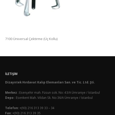
7100 Üniversal Çektirme (Üç Kollu)
İLETIŞIM
Dizayntek Hırdavat Kalıp Elemanları San. ve Tic. Ltd. Şti.
Merkez :
Esenşehir mah. Füsun sok. No: 43/A Ümraniye / İstanbul
Depo :
Esenkent Mah. Vildan Sk. No:36/A Ümraniye / İstanbul
Telefon:
+(90) 216 313 39 33 – 34
Fax:
+(90) 216 313 39 35