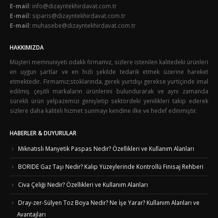
E-mail:
info@dizayntekhirdavat.com.tr
E-mail:
siparis@dizayntekhirdavat.com.tr
E-mail:
muhasebe@dizayntekhirdavat.com.tr
HAKKIMIZDA
Müşteri memnuniyeti odaklı firmamız, sizlere istenilen kalitedeki ürünleri
en uygun şartlar ve en hızlı şekilde tedarik etmek üzerine hareket
etmektedir. Firmamız;stoklarında, gerek yurtdışı gerekse yurtiçinde imal
edilmiş çeşitli markaların ürünlerini bulundurarak ve aynı zamanda
sürekli ürün yelpazemizi genişletip sektördeki yenilikleri takip ederek
sizlere daha kaliteli hizmet sunmayı kendine ilke ve hedef edinmiştir.
HABERLER & DUYURULAR
Mıknatıslı Manyetik Paspas Nedir? Özellikleri ve Kullanım Alanları
BORIDE Gaz Taşı Nedir? Kalıp Yüzeylerinde Kontrollü Finisaj Rehberi
Civa Çeliği Nedir? Özellikleri ve Kullanım Alanları
Dray-zer-Sülyen Toz Boya Nedir? Ne İşe Yarar? Kullanım Alanları ve
Avantajları