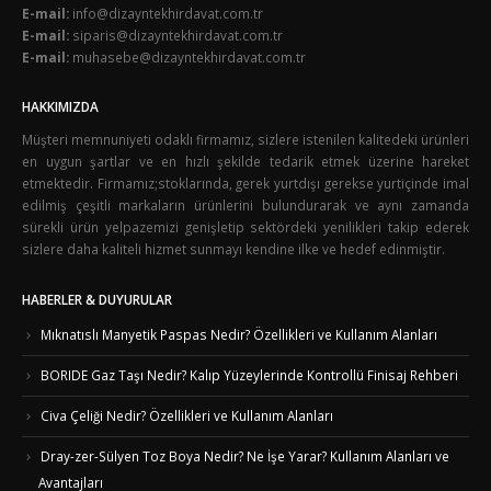
E-mail:
info@dizayntekhirdavat.com.tr
E-mail:
siparis@dizayntekhirdavat.com.tr
E-mail:
muhasebe@dizayntekhirdavat.com.tr
HAKKIMIZDA
Müşteri memnuniyeti odaklı firmamız, sizlere istenilen kalitedeki ürünleri
en uygun şartlar ve en hızlı şekilde tedarik etmek üzerine hareket
etmektedir. Firmamız;stoklarında, gerek yurtdışı gerekse yurtiçinde imal
edilmiş çeşitli markaların ürünlerini bulundurarak ve aynı zamanda
sürekli ürün yelpazemizi genişletip sektördeki yenilikleri takip ederek
sizlere daha kaliteli hizmet sunmayı kendine ilke ve hedef edinmiştir.
HABERLER & DUYURULAR
Mıknatıslı Manyetik Paspas Nedir? Özellikleri ve Kullanım Alanları
BORIDE Gaz Taşı Nedir? Kalıp Yüzeylerinde Kontrollü Finisaj Rehberi
Civa Çeliği Nedir? Özellikleri ve Kullanım Alanları
Dray-zer-Sülyen Toz Boya Nedir? Ne İşe Yarar? Kullanım Alanları ve
Avantajları