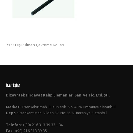
7122 Dış Rulman Çektirme Kolları
İLETIŞIM
Dizayntek Hırdavat Kalıp Elemanları San. ve Tic. Ltd. Şti.
Merkez :
Esenşehir mah. Füsun sok. No: 43/A Ümraniye / İstanbul
Depo :
Esenkent Mah. Vildan Sk. No:36/A Ümraniye / İstanbul
Telefon:
+(90) 216 313 39 33 – 34
Fax:
+(90) 216 313 39 35