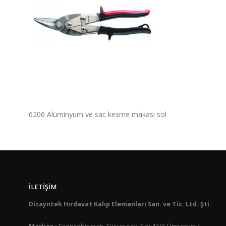
6206 Alüminyum ve sac kesme makası sol
İLETIŞIM
Dizayntek Hırdavat Kalıp Elemanları San. ve Tic. Ltd. Şti.