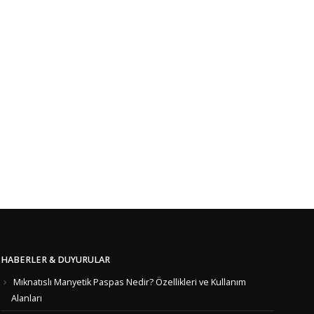
HABERLER & DUYURULAR
Mıknatıslı Manyetik Paspas Nedir? Özellikleri ve Kullanım
Alanları