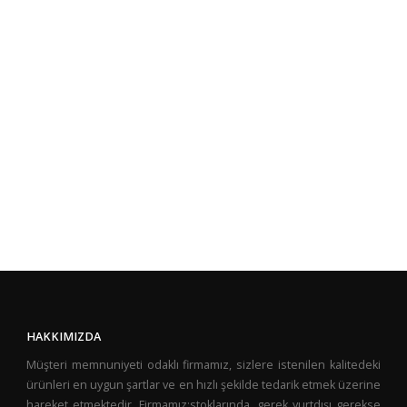
HAKKIMIZDA
Müşteri memnuniyeti odaklı firmamız, sizlere istenilen kalitedeki
ürünleri en uygun şartlar ve en hızlı şekilde tedarik etmek üzerine
hareket etmektedir. Firmamız;stoklarında, gerek yurtdışı gerekse