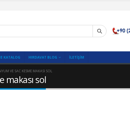
E KATALOG
HIRDAVAT BLOG
İLETIŞIM
NYUM VE SAC KESME MAKASI SOL
 makası sol