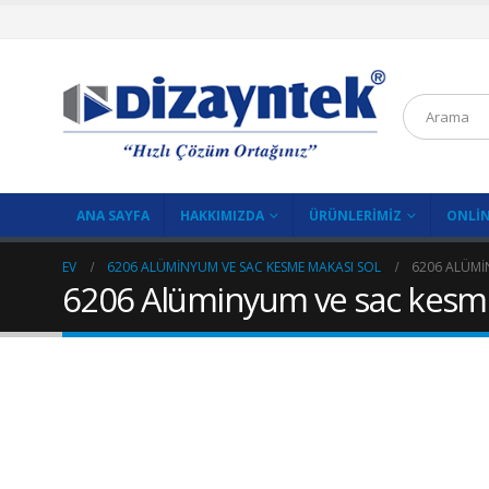
ANA SAYFA
HAKKIMIZDA
ÜRÜNLERIMIZ
ONLIN
EV
6206 ALÜMINYUM VE SAC KESME MAKASI SOL
6206 ALÜMI
6206 Alüminyum ve sac kesme