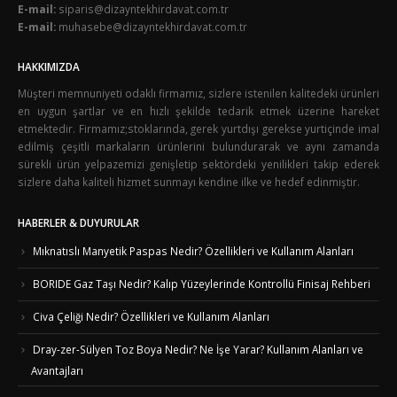
E-mail:
siparis@dizayntekhirdavat.com.tr
E-mail:
muhasebe@dizayntekhirdavat.com.tr
HAKKIMIZDA
Müşteri memnuniyeti odaklı firmamız, sizlere istenilen kalitedeki ürünleri
en uygun şartlar ve en hızlı şekilde tedarik etmek üzerine hareket
etmektedir. Firmamız;stoklarında, gerek yurtdışı gerekse yurtiçinde imal
edilmiş çeşitli markaların ürünlerini bulundurarak ve aynı zamanda
sürekli ürün yelpazemizi genişletip sektördeki yenilikleri takip ederek
sizlere daha kaliteli hizmet sunmayı kendine ilke ve hedef edinmiştir.
HABERLER & DUYURULAR
Mıknatıslı Manyetik Paspas Nedir? Özellikleri ve Kullanım Alanları
BORIDE Gaz Taşı Nedir? Kalıp Yüzeylerinde Kontrollü Finisaj Rehberi
Civa Çeliği Nedir? Özellikleri ve Kullanım Alanları
Dray-zer-Sülyen Toz Boya Nedir? Ne İşe Yarar? Kullanım Alanları ve
Avantajları