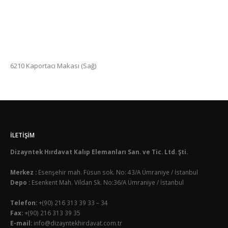
6210 Kaportacı Makası (Sağ)
İLETIŞIM
Dizayntek Hırdavat Kalıp Elemanları San. ve Tic. Ltd. Şti.
Merkez :
Esenşehir mah. Füsun sok. No: 43/A Ümraniye / İstanbul
Depo :
Esenkent Mah. Vildan Sk. No:36/A Ümraniye / İstanbul
Telefon:
+(90) 216 313 39 33 – 34
Fax:
+(90) 216 313 39 35
E-mail:
info@dizayntekhirdavat.com.tr