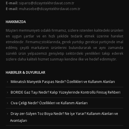
E-mail:
siparis@dizayntekhirdavat.com.tr
E-mail:
muhasebe@dizayntekhirdavat.com.tr
HAKKIMIZDA
Müşteri memnuniyeti odaklı firmamız, sizlere istenilen kalitedeki ürünleri
en uygun şartlar ve en hızlı şekilde tedarik etmek üzerine hareket
etmektedir. Firmamız;stoklarında, gerek yurtdışı gerekse yurtiçinde imal
edilmiş çeşitli markaların ürünlerini bulundurarak ve aynı zamanda
sürekli ürün yelpazemizi genişletip sektördeki yenilikleri takip ederek
sizlere daha kaliteli hizmet sunmayı kendine ilke ve hedef edinmiştir.
HABERLER & DUYURULAR
Mıknatıslı Manyetik Paspas Nedir? Özellikleri ve Kullanım Alanları
BORIDE Gaz Taşı Nedir? Kalıp Yüzeylerinde Kontrollü Finisaj Rehberi
Civa Çeliği Nedir? Özellikleri ve Kullanım Alanları
Dray-zer-Sülyen Toz Boya Nedir? Ne İşe Yarar? Kullanım Alanları ve
Avantajları