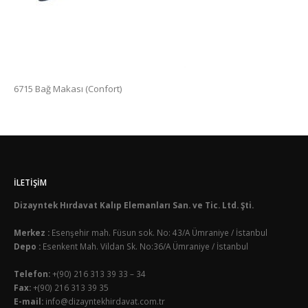
6715 Bağ Makası (Confort)
İLETIŞIM
Dizayntek Hırdavat Kalıp Elemanları San. ve Tic. Ltd. Şti.
Merkez :
Esenşehir mah. Füsun sok. No: 43/A Ümraniye / İstanbul
Depo :
Esenkent Mah. Vildan Sk. No:36/A Ümraniye / İstanbul
Telefon:
+(90) 216 313 39 33 – 34
Fax:
+(90) 216 313 39 35
E-mail:
info@dizayntekhirdavat.com.tr