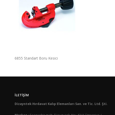
6855 Standart Boru Kesici
İLETIŞIM
Dizayntek Hırdavat Kalıp Elemanları San. ve Tic. Ltd. Şti.