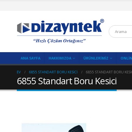
ANA SAYFA
HAKKIMIZDA
ÜRÜNLERIMIZ
ONLIN
EV
6855 STANDART BORU KESICI
6855 STANDART BORU KESI
6855 Standart Boru Kesici