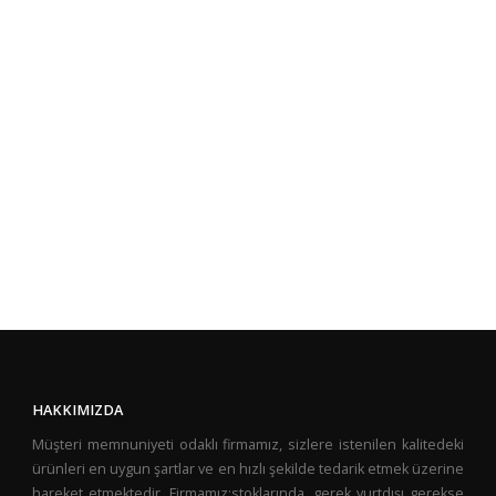
HAKKIMIZDA
Müşteri memnuniyeti odaklı firmamız, sizlere istenilen kalitedeki
ürünleri en uygun şartlar ve en hızlı şekilde tedarik etmek üzerine
hareket etmektedir. Firmamız;stoklarında, gerek yurtdışı gerekse