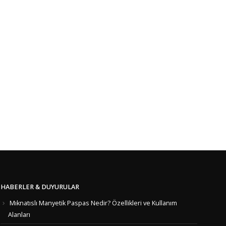
HABERLER & DUYURULAR
Mıknatıslı Manyetik Paspas Nedir? Özellikleri ve Kullanım
Alanları