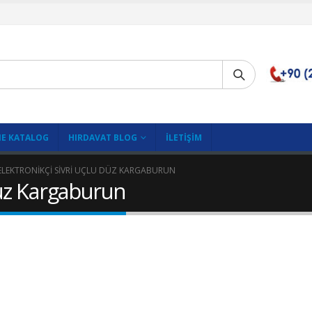
E KATALOG
HIRDAVAT BLOG
İLETIŞIM
ELEKTRONIKÇI SIVRI UÇLU DÜZ KARGABURUN
Düz Kargaburun