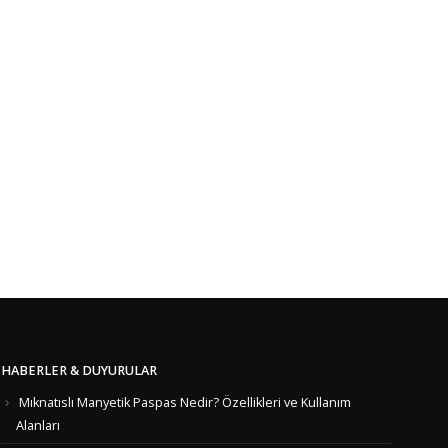
HABERLER & DUYURULAR
Mıknatıslı Manyetik Paspas Nedir? Özellikleri ve Kullanım
Alanları