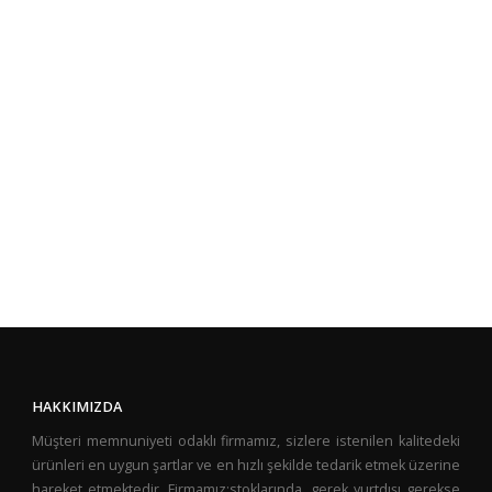
HAKKIMIZDA
Müşteri memnuniyeti odaklı firmamız, sizlere istenilen kalitedeki
ürünleri en uygun şartlar ve en hızlı şekilde tedarik etmek üzerine
hareket etmektedir. Firmamız;stoklarında, gerek yurtdışı gerekse