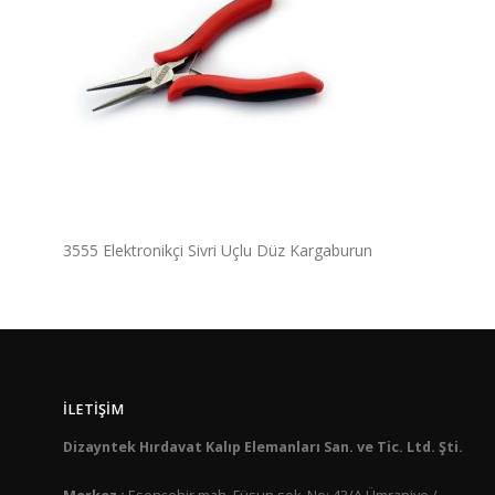
3555 Elektronikçi Sivri Uçlu Düz Kargaburun
İLETIŞIM
Dizayntek Hırdavat Kalıp Elemanları San. ve Tic. Ltd. Şti.