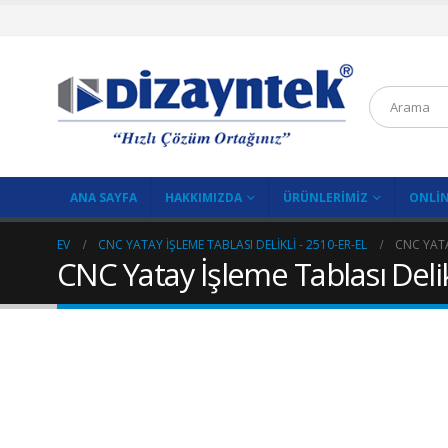
ANA SAYFA
HAKKIMIZDA
ÜRÜNLERIMIZ
ONLIN
EV
CNC YATAY İŞLEME TABLASI DELIKLI - 2510-ER-EL
CNC YATA
CNC Yatay İşleme Tablası Delik