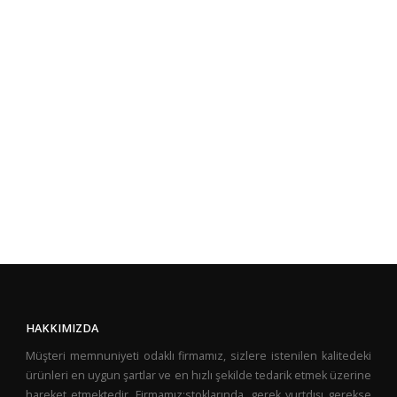
HAKKIMIZDA
Müşteri memnuniyeti odaklı firmamız, sizlere istenilen kalitedeki
ürünleri en uygun şartlar ve en hızlı şekilde tedarik etmek üzerine
hareket etmektedir. Firmamız;stoklarında, gerek yurtdışı gerekse