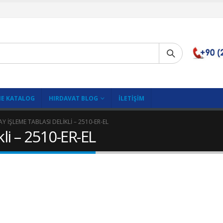
E KATALOG
HIRDAVAT BLOG
İLETIŞIM
Y İŞLEME TABLASI DELIKLI – 2510-ER-EL
li – 2510-ER-EL