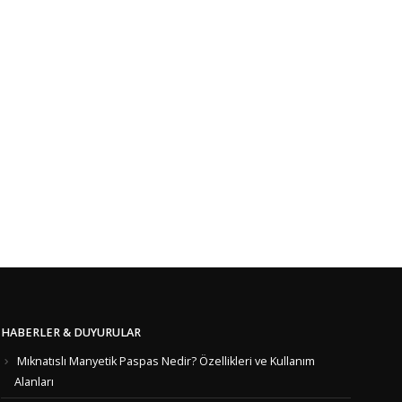
HABERLER & DUYURULAR
Mıknatıslı Manyetik Paspas Nedir? Özellikleri ve Kullanım
Alanları