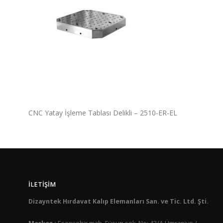
CNC Yatay İşleme Tablası Delikli – 2510-ER-EL
İLETIŞIM
Dizayntek Hırdavat Kalıp Elemanları San. ve Tic. Ltd. Şti.