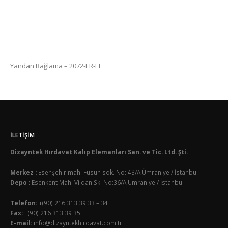
Yandan Bağlama – 2072-ER-EL
İLETIŞIM
Dizayntek Hırdavat Kalıp Elemanları San. ve Tic. Ltd. Şti.
Merkez :
Esenşehir mah. Füsun sok. No: 43/A Ümraniye / İstanbul
Depo :
Esenkent Mah. Vildan Sk. No:36/A Ümraniye / İstanbul
Telefon:
+(90) 216 313 39 33 – 34
Fax:
+(90) 216 313 39 35
E-mail:
info@dizayntekhirdavat.com.tr