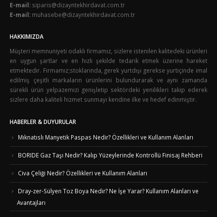
E-mail:
siparis@dizayntekhirdavat.com.tr
E-mail:
muhasebe@dizayntekhirdavat.com.tr
HAKKIMIZDA
Müşteri memnuniyeti odaklı firmamız, sizlere istenilen kalitedeki ürünleri
en uygun şartlar ve en hızlı şekilde tedarik etmek üzerine hareket
etmektedir. Firmamız;stoklarında, gerek yurtdışı gerekse yurtiçinde imal
edilmiş çeşitli markaların ürünlerini bulundurarak ve aynı zamanda
sürekli ürün yelpazemizi genişletip sektördeki yenilikleri takip ederek
sizlere daha kaliteli hizmet sunmayı kendine ilke ve hedef edinmiştir.
HABERLER & DUYURULAR
Mıknatıslı Manyetik Paspas Nedir? Özellikleri ve Kullanım Alanları
BORIDE Gaz Taşı Nedir? Kalıp Yüzeylerinde Kontrollü Finisaj Rehberi
Civa Çeliği Nedir? Özellikleri ve Kullanım Alanları
Dray-zer-Sülyen Toz Boya Nedir? Ne İşe Yarar? Kullanım Alanları ve
Avantajları