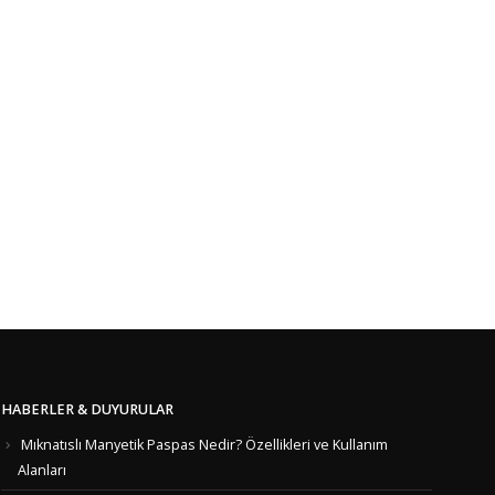
HABERLER & DUYURULAR
Mıknatıslı Manyetik Paspas Nedir? Özellikleri ve Kullanım
Alanları