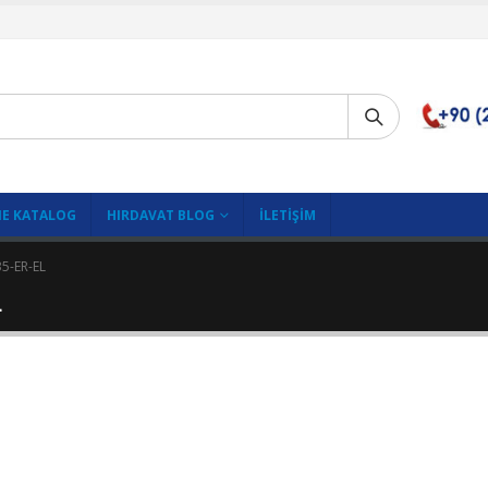
E KATALOG
HIRDAVAT BLOG
İLETIŞIM
5-ER-EL
L