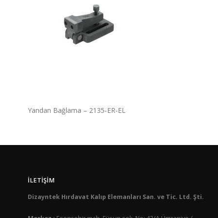
Yandan Bağlama – 2135-ER-EL
İLETIŞIM
Dizayntek Hırdavat Kalıp Elemanları San. ve Tic. Ltd. Şti.