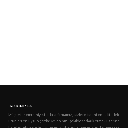
HAKKIMIZDA
Müşteri memnuniyeti odaklı firmamız, sizlere istenilen kalitedeki
ürünleri en uygun şartlar ve en hızlı şekilde tedarik etmek üzerine
hareket etmektedir. Firmamız;stoklarında, gerek yurtdışı gerekse