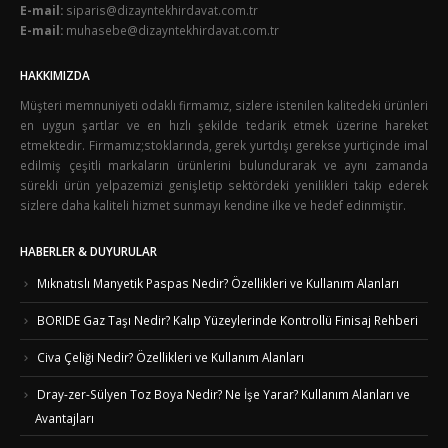
E-mail:
siparis@dizayntekhirdavat.com.tr
E-mail:
muhasebe@dizayntekhirdavat.com.tr
HAKKIMIZDA
Müşteri memnuniyeti odaklı firmamız, sizlere istenilen kalitedeki ürünleri
en uygun şartlar ve en hızlı şekilde tedarik etmek üzerine hareket
etmektedir. Firmamız;stoklarında, gerek yurtdışı gerekse yurtiçinde imal
edilmiş çeşitli markaların ürünlerini bulundurarak ve aynı zamanda
sürekli ürün yelpazemizi genişletip sektördeki yenilikleri takip ederek
sizlere daha kaliteli hizmet sunmayı kendine ilke ve hedef edinmiştir.
HABERLER & DUYURULAR
Mıknatıslı Manyetik Paspas Nedir? Özellikleri ve Kullanım Alanları
BORIDE Gaz Taşı Nedir? Kalıp Yüzeylerinde Kontrollü Finisaj Rehberi
Civa Çeliği Nedir? Özellikleri ve Kullanım Alanları
Dray-zer-Sülyen Toz Boya Nedir? Ne İşe Yarar? Kullanım Alanları ve
Avantajları