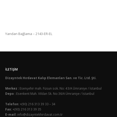
Yandan Bağlama – 2143-ER-EL
İLETIŞIM
Dizayntek Hırdavat Kalıp Elemanları San. ve Tic. Ltd. Şti.
Merkez :
Esenşehir mah. Füsun sok. No: 43/A Ümraniye / İstanbul
Depo :
Esenkent Mah. Vildan Sk. No:36/A Ümraniye / İstanbul
Telefon:
+(90) 216 313 39 33 – 34
Fax:
+(90) 216 313 39 35
E-mail:
info@dizayntekhirdavat.com.tr