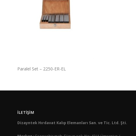
Paralel Set – 2250-ER-EL
İLETIŞIM
Dizayntek Hırdavat Kalıp Elemanları San. ve Tic. Ltd. Şti.