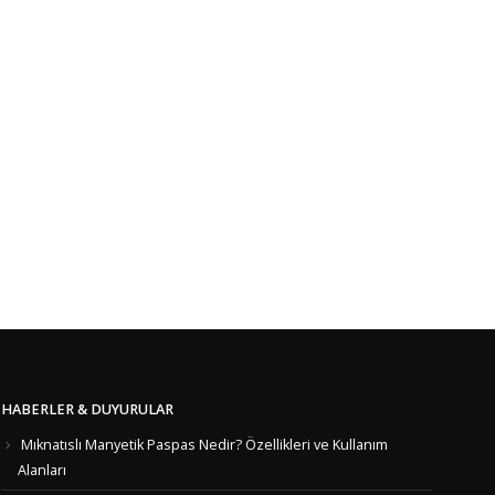
HABERLER & DUYURULAR
Mıknatıslı Manyetik Paspas Nedir? Özellikleri ve Kullanım
Alanları