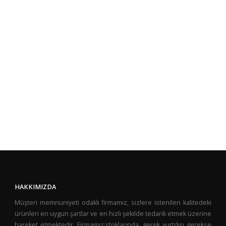
HAKKIMIZDA
Müşteri memnuniyeti odaklı firmamız, sizlere istenilen kalitedeki
ürünleri en uygun şartlar ve en hızlı şekilde tedarik etmek üzerine
hareket etmektedir. Firmamız;stoklarında, gerek yurtdışı gerekse