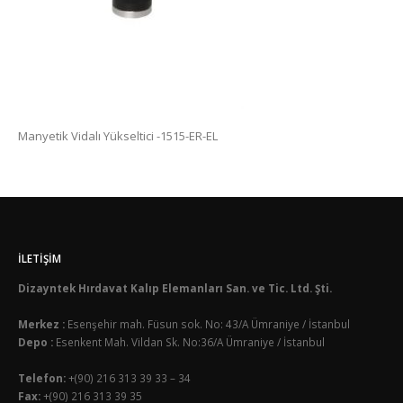
Manyetik Vidalı Yükseltici -1515-ER-EL
İLETIŞIM
Dizayntek Hırdavat Kalıp Elemanları San. ve Tic. Ltd. Şti.
Merkez :
Esenşehir mah. Füsun sok. No: 43/A Ümraniye / İstanbul
Depo :
Esenkent Mah. Vildan Sk. No:36/A Ümraniye / İstanbul
Telefon:
+(90) 216 313 39 33 – 34
Fax:
+(90) 216 313 39 35