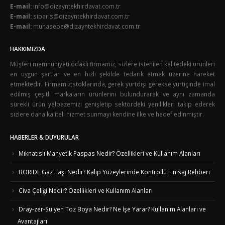
E-mail:
info@dizayntekhirdavat.com.tr
E-mail:
siparis@dizayntekhirdavat.com.tr
E-mail:
muhasebe@dizayntekhirdavat.com.tr
HAKKIMIZDA
Müşteri memnuniyeti odaklı firmamız, sizlere istenilen kalitedeki ürünleri
en uygun şartlar ve en hızlı şekilde tedarik etmek üzerine hareket
etmektedir. Firmamız;stoklarında, gerek yurtdışı gerekse yurtiçinde imal
edilmiş çeşitli markaların ürünlerini bulundurarak ve aynı zamanda
sürekli ürün yelpazemizi genişletip sektördeki yenilikleri takip ederek
sizlere daha kaliteli hizmet sunmayı kendine ilke ve hedef edinmiştir.
HABERLER & DUYURULAR
Mıknatıslı Manyetik Paspas Nedir? Özellikleri ve Kullanım Alanları
BORIDE Gaz Taşı Nedir? Kalıp Yüzeylerinde Kontrollü Finisaj Rehberi
Civa Çeliği Nedir? Özellikleri ve Kullanım Alanları
Dray-zer-Sülyen Toz Boya Nedir? Ne İşe Yarar? Kullanım Alanları ve
Avantajları