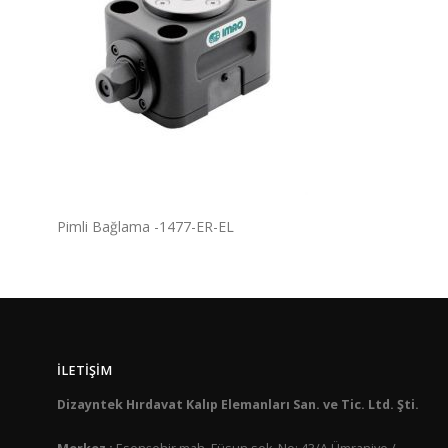
Pimli Bağlama -1477-ER-EL
İLETIŞIM
Dizayntek Hırdavat Kalıp Elemanları San. ve Tic. Ltd. Şti.