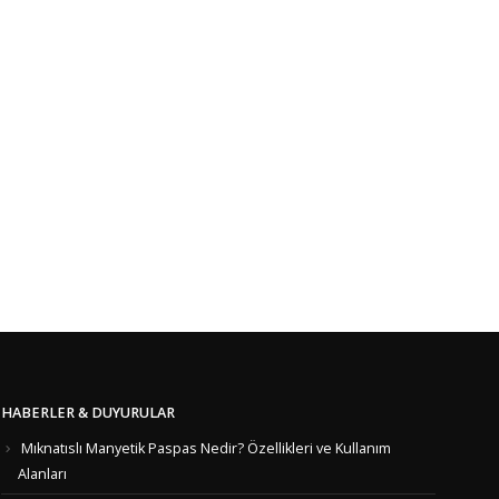
HABERLER & DUYURULAR
Mıknatıslı Manyetik Paspas Nedir? Özellikleri ve Kullanım
Alanları