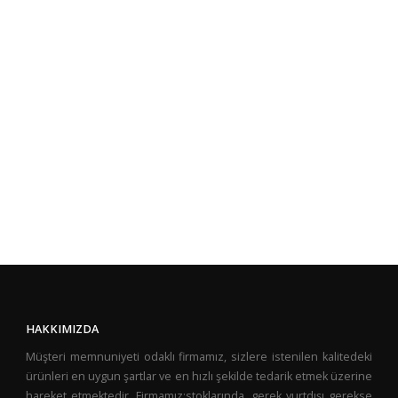
HAKKIMIZDA
Müşteri memnuniyeti odaklı firmamız, sizlere istenilen kalitedeki
ürünleri en uygun şartlar ve en hızlı şekilde tedarik etmek üzerine
hareket etmektedir. Firmamız;stoklarında, gerek yurtdışı gerekse