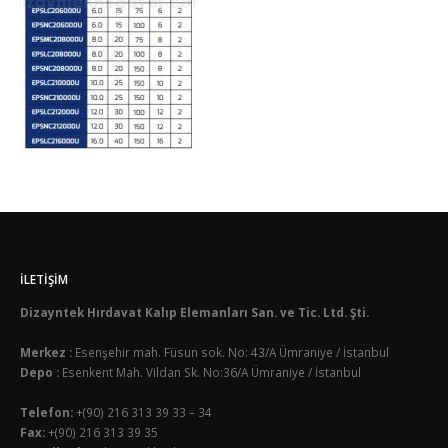
İLETIŞIM
Dizayntek Hırdavat Kalıp Elemanları San. ve Tic. Ltd. Şti.
Merkez :
Esenşehir mah. Füsun sok. No: 43/A Ümraniye / İstanbul
Depo :
Esenkent Mah. Vildan Sk. No:36/A Ümraniye / İstanbul
Telefon:
+(90) 216 313 39 33 – 34
Fax:
+(90) 216 313 39 35