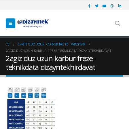
EV
2 AĞIZ DÜZ UZUN KARBÜR FREZE - WINSTAR
2AGIZ-DUZ-UZUN-KARBUR-FREZE-TEKNIKDATA-DIZAYNTEKHIRDAVAT
2agiz-duz-uzun-karbur-freze-
teknikdata-dizayntekhirdavat