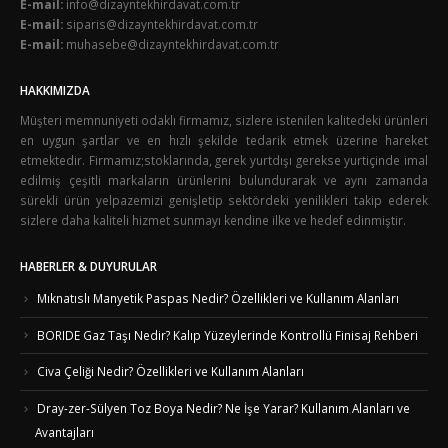
E-mail:
info@dizayntekhirdavat.com.tr
E-mail:
siparis@dizayntekhirdavat.com.tr
E-mail:
muhasebe@dizayntekhirdavat.com.tr
HAKKIMIZDA
Müşteri memnuniyeti odaklı firmamız, sizlere istenilen kalitedeki ürünleri
en uygun şartlar ve en hızlı şekilde tedarik etmek üzerine hareket
etmektedir. Firmamız;stoklarında, gerek yurtdışı gerekse yurtiçinde imal
edilmiş çeşitli markaların ürünlerini bulundurarak ve aynı zamanda
sürekli ürün yelpazemizi genişletip sektördeki yenilikleri takip ederek
sizlere daha kaliteli hizmet sunmayı kendine ilke ve hedef edinmiştir.
HABERLER & DUYURULAR
Mıknatıslı Manyetik Paspas Nedir? Özellikleri ve Kullanım Alanları
BORIDE Gaz Taşı Nedir? Kalıp Yüzeylerinde Kontrollü Finisaj Rehberi
Civa Çeliği Nedir? Özellikleri ve Kullanım Alanları
Dray-zer-Sülyen Toz Boya Nedir? Ne İşe Yarar? Kullanım Alanları ve
Avantajları