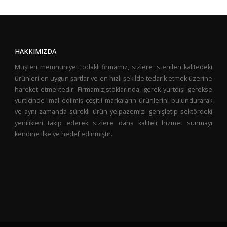
HAKKIMIZDA
Müşteri memnuniyeti odaklı firmamız, sizlere istenilen kalitedeki
ürünleri en uygun şartlar ve en hızlı şekilde tedarik etmek üzerine
hareket etmektedir. Firmamız;stoklarında, gerek yurtdışı gerekse
yurtiçinde imal edilmiş çeşitli markaların ürünlerini bulundurarak
ve aynı zamanda sürekli ürün yelpazemizi genişletip sektördeki
yenilikleri takip ederek sizlere daha kaliteli hizmet sunmayı
kendine ilke ve hedef edinmiştir.