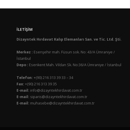
İLETIŞIM
Dizayntek Hırdavat Kalıp Elemanları San. ve Tic. Ltd. Şti.
Merkez :
Esenşehir mah. Füsun sok. No: 43/A Ümraniye /
İstanbul
Depo :
Esenkent Mah. Vildan Sk. No:36/A Ümraniye / İstanbul
Telefon:
+(90) 216 313 39 33 – 34
Fax:
+(90) 216 313 39 35
E-mail:
info@dizayntekhirdavat.com.tr
E-mail:
siparis@dizayntekhirdavat.com.tr
E-mail:
muhasebe@dizayntekhirdavat.com.tr