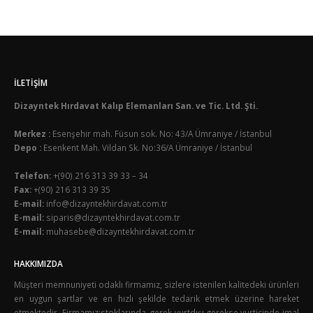
İLETIŞIM
Dizayntek Hırdavat Kalıp Elemanları San. ve Tic. Ltd. Şti.
Merkez :
Esenşehir mah. Füsun sok. No: 43/A Ümraniye / İstanbul
Depo :
Esenkent Mah. Vildan Sk. No:36/A Ümraniye / İstanbul
Telefon:
+(90) 216 313 39 33 – 34
Fax:
+(90) 216 313 39 35
E-mail:
info@dizayntekhirdavat.com.tr
E-mail:
siparis@dizayntekhirdavat.com.tr
E-mail:
muhasebe@dizayntekhirdavat.com.tr
HAKKIMIZDA
Müşteri memnuniyeti odaklı firmamız, sizlere istenilen kalitedeki ürünleri
en uygun şartlar ve en hızlı şekilde tedarik etmek üzerine hareket
etmektedir. Firmamız;stoklarında, gerek yurtdışı gerekse yurtiçinde imal