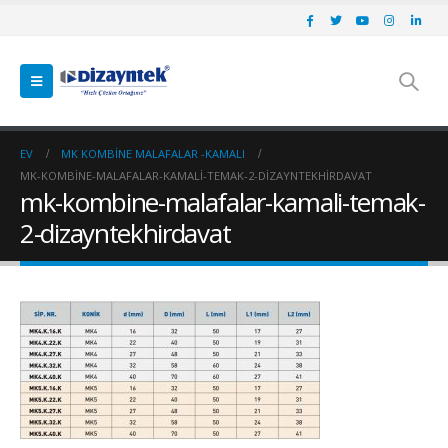
EV
MK KOMBINE MALAFALAR -KAMALI
MK-KOMBINE-MALAFALAR-KAMALI-TEMAK-2-DIZAYNTEKHIRDAVAT
mk-kombine-malafalar-kamali-temak-
2-dizayntekhirdavat