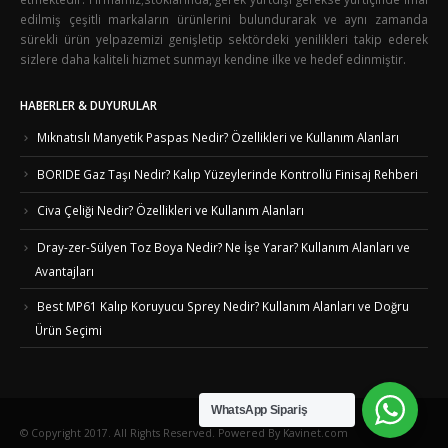
edilmiş çeşitli markaların ürünlerini bulundurarak ve aynı zamanda
sürekli ürün yelpazemizi genişletip sektördeki yenilikleri takip ederek
sizlere daha kaliteli hizmet sunmayı kendine ilke ve hedef edinmiştir.
HABERLER & DUYURULAR
Mıknatıslı Manyetik Paspas Nedir? Özellikleri ve Kullanım Alanları
BORIDE Gaz Taşı Nedir? Kalıp Yüzeylerinde Kontrollü Finisaj Rehberi
Civa Çeliği Nedir? Özellikleri ve Kullanım Alanları
Dray-zer-Sülyen Toz Boya Nedir? Ne İşe Yarar? Kullanım Alanları ve
Avantajları
Best MP61 Kalıp Koruyucu Sprey Nedir? Kullanım Alanları ve Doğru
Ürün Seçimi
WhatsApp Sipariş
© Copyright 2017. All Rights Reserved. Powered By Kavinet.com