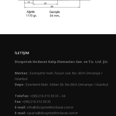
İLETIŞIM
Dizayntek Hırdavat Kalıp Elemanları San. ve Tic. Ltd. Şti.
Merkez :
Esenşehir mah. Füsun sok. No: 43/A Ümraniye /
İstanbul
Depo :
Esenkent Mah. Vildan Sk. No:36/A Ümraniye / İstanbul
Telefon:
+(90) 216 313 39 33 – 34
Fax:
+(90) 216 313 39 35
E-mail:
info@dizayntekhirdavat.com.tr
E-mail:
siparis@dizayntekhirdavat.com.tr