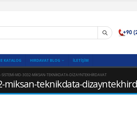
E KATALOG
HIRDAVAT BLOG
İLETIŞIM
-SISTEMI-MD-3032-MIKSAN-TEKNIKDATA-DIZAYNTEKHIRDAVAT
2-miksan-teknikdata-dizayntekhird