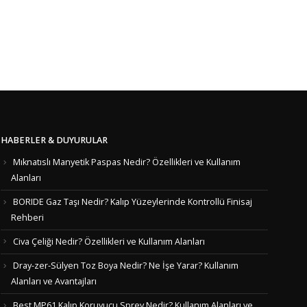
HABERLER & DUYURULAR
Mıknatıslı Manyetik Paspas Nedir? Özellikleri ve Kullanım
Alanları
BORIDE Gaz Taşı Nedir? Kalıp Yüzeylerinde Kontrollü Finisaj
Rehberi
Civa Çeliği Nedir? Özellikleri ve Kullanım Alanları
Dray-zer-Sülyen Toz Boya Nedir? Ne İşe Yarar? Kullanım
Alanları ve Avantajları
Best MP61 Kalıp Koruyucu Sprey Nedir? Kullanım Alanları ve