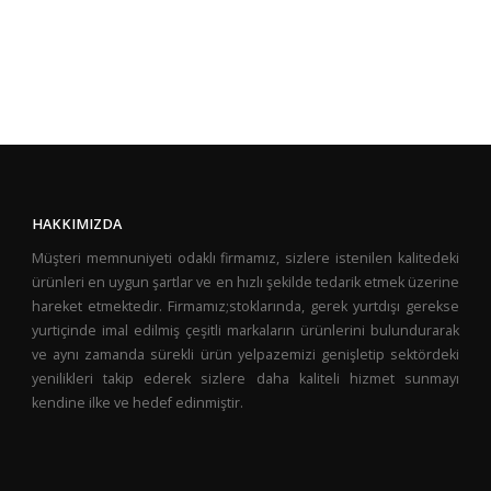
HAKKIMIZDA
Müşteri memnuniyeti odaklı firmamız, sizlere istenilen kalitedeki
ürünleri en uygun şartlar ve en hızlı şekilde tedarik etmek üzerine
hareket etmektedir. Firmamız;stoklarında, gerek yurtdışı gerekse
yurtiçinde imal edilmiş çeşitli markaların ürünlerini bulundurarak
ve aynı zamanda sürekli ürün yelpazemizi genişletip sektördeki
yenilikleri takip ederek sizlere daha kaliteli hizmet sunmayı
kendine ilke ve hedef edinmiştir.