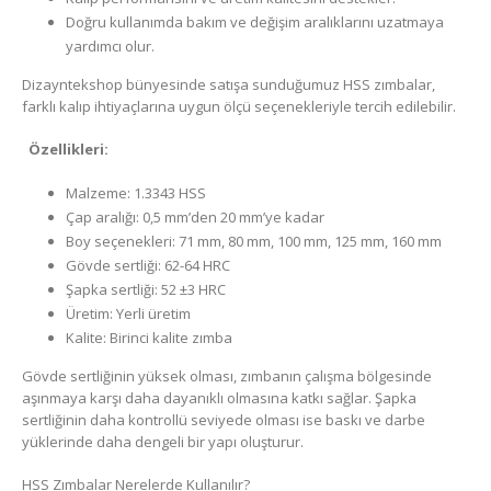
Doğru kullanımda bakım ve değişim aralıklarını uzatmaya
yardımcı olur.
Dizayntekshop bünyesinde satışa sunduğumuz HSS zımbalar,
farklı kalıp ihtiyaçlarına uygun ölçü seçenekleriyle tercih edilebilir.
Özellikleri:
Malzeme: 1.3343 HSS
Çap aralığı: 0,5 mm’den 20 mm’ye kadar
Boy seçenekleri: 71 mm, 80 mm, 100 mm, 125 mm, 160 mm
Gövde sertliği: 62-64 HRC
Şapka sertliği: 52 ±3 HRC
Üretim: Yerli üretim
Kalite: Birinci kalite zımba
Gövde sertliğinin yüksek olması, zımbanın çalışma bölgesinde
aşınmaya karşı daha dayanıklı olmasına katkı sağlar. Şapka
sertliğinin daha kontrollü seviyede olması ise baskı ve darbe
yüklerinde daha dengeli bir yapı oluşturur.
HSS Zımbalar Nerelerde Kullanılır?