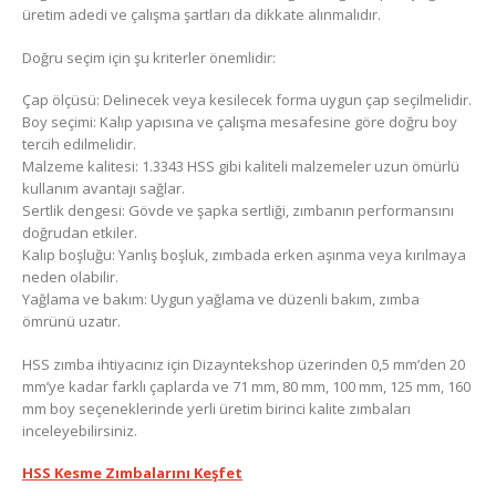
üretim adedi ve çalışma şartları da dikkate alınmalıdır.
Doğru seçim için şu kriterler önemlidir:
Çap ölçüsü: Delinecek veya kesilecek forma uygun çap seçilmelidir.
Boy seçimi: Kalıp yapısına ve çalışma mesafesine göre doğru boy
tercih edilmelidir.
Malzeme kalitesi: 1.3343 HSS gibi kaliteli malzemeler uzun ömürlü
kullanım avantajı sağlar.
Sertlik dengesi: Gövde ve şapka sertliği, zımbanın performansını
doğrudan etkiler.
Kalıp boşluğu: Yanlış boşluk, zımbada erken aşınma veya kırılmaya
neden olabilir.
Yağlama ve bakım: Uygun yağlama ve düzenli bakım, zımba
ömrünü uzatır.
HSS zımba ihtiyacınız için Dizayntekshop üzerinden 0,5 mm’den 20
mm’ye kadar farklı çaplarda ve 71 mm, 80 mm, 100 mm, 125 mm, 160
mm boy seçeneklerinde yerli üretim birinci kalite zımbaları
inceleyebilirsiniz.
HSS Kesme Zımbalarını Keşfet