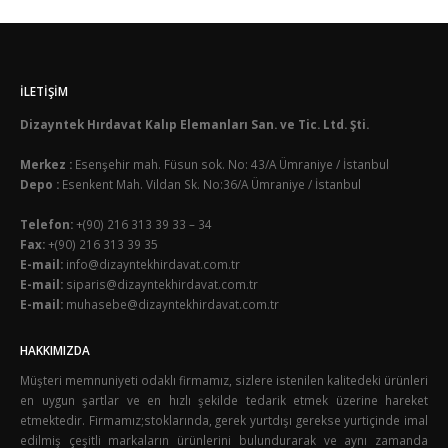
İLETIŞIM
Dizayntek Hırdavat Kalıp Elemanları San. ve Tic. Ltd. Şti.
Merkez :
Esenşehir mah. Füsun sok. No: 43/A Ümraniye / İstanbul
Depo :
Esenkent Mah. Vildan Sk. No:36/A Ümraniye / İstanbul
Telefon:
+(90) 216 313 39 33 – 34
Fax:
+(90) 216 313 39 35
E-mail:
info@dizayntekhirdavat.com.tr
E-mail:
siparis@dizayntekhirdavat.com.tr
E-mail:
muhasebe@dizayntekhirdavat.com.tr
HAKKIMIZDA
Müşteri memnuniyeti odaklı firmamız, sizlere istenilen kalitedeki ürünleri
en uygun şartlar ve en hızlı şekilde tedarik etmek üzerine hareket
etmektedir. Firmamız;stoklarında, gerek yurtdışı gerekse yurtiçinde imal
edilmiş çeşitli markaların ürünlerini bulundurarak ve aynı zamanda