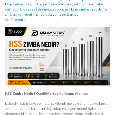
kalıp zımbası
,
hss zımba
,
kalıp sanayi zımbası
,
kalıp zımbası
,
metal
delme zımbası
,
pres kalıp zımbası
,
progresif kalıp zımbası
,
sac delme
zımbası
,
yerli üretim zımba
,
yüksek hız çeliği zımba
0 Yorumlar
HSS Zımba Nedir? Özellikleri ve Kullanım Alanları
Kalıpçılık, sac işleme ve metal şekillendirme sektörlerinde kullanılan
zımbalar, üretim kalitesini doğrudan etkileyen önemli kalıp
elemanlarıdır. Delme, kesme ve form verme işlemlerinde doğru