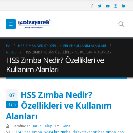
EV
HSS ZIMBA NEDIR? ÖZELLIKLERI VE KULLANIM ALANLARI
GENEL
HSS ZIMBA NEDIR? ÖZELLIKLERI VE KULLANIM ALANLARI
HSS Zımba Nedir? Özellikleri ve
Kullanım Alanları
HSS Zımba Nedir?
07
Özellikleri ve Kullanım
Tem
Alanları
Tarafından
Harun Celep
Genel
1.3343 hss zımba
,
62-64 hrc zımba
,
dizayntekshop hss zımba
,
hss