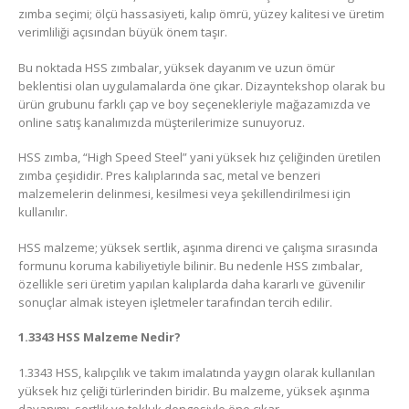
zımba seçimi; ölçü hassasiyeti, kalıp ömrü, yüzey kalitesi ve üretim
verimliliği açısından büyük önem taşır.
Bu noktada HSS zımbalar, yüksek dayanım ve uzun ömür
beklentisi olan uygulamalarda öne çıkar. Dizayntekshop olarak bu
ürün grubunu farklı çap ve boy seçenekleriyle mağazamızda ve
online satış kanalımızda müşterilerimize sunuyoruz.
HSS zımba, “High Speed Steel” yani yüksek hız çeliğinden üretilen
zımba çeşididir. Pres kalıplarında sac, metal ve benzeri
malzemelerin delinmesi, kesilmesi veya şekillendirilmesi için
kullanılır.
HSS malzeme; yüksek sertlik, aşınma direnci ve çalışma sırasında
formunu koruma kabiliyetiyle bilinir. Bu nedenle HSS zımbalar,
özellikle seri üretim yapılan kalıplarda daha kararlı ve güvenilir
sonuçlar almak isteyen işletmeler tarafından tercih edilir.
1.3343 HSS Malzeme Nedir?
1.3343 HSS, kalıpçılık ve takım imalatında yaygın olarak kullanılan
yüksek hız çeliği türlerinden biridir. Bu malzeme, yüksek aşınma
dayanımı, sertlik ve tokluk dengesiyle öne çıkar.