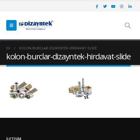
EV
KOLON-BURCLAR-DIZAYNTEK-HIRDAVAT-SLIDE
kolon-burclar-dizayntek-hirdavat-slide
İLETIŞIM