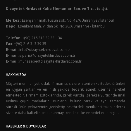
Dizayntek Hırdavat Kalıp Elemanları San. ve Tic. Ltd. Şti.
Merkez :
Esenşehir mah. Füsun sok. No: 43/A Ümraniye / İstanbul
Depo :
Esenkent Mah. Vildan Sk. No:36/A Ümraniye / İstanbul
Telefon:
+(90) 216 313 39 33 – 34
Fax:
+(90) 216 313 39 35
E-mail:
info@dizayntekhirdavat.com.tr
E-mail:
siparis@dizayntekhirdavat.com.tr
E-mail:
muhasebe@dizayntekhirdavat.com.tr
HAKKIMIZDA
Müşteri memnuniyeti odaklı firmamız, sizlere istenilen kalitedeki ürünleri
en uygun şartlar ve en hızlı şekilde tedarik etmek üzerine hareket
etmektedir. Firmamız;stoklarında, gerek yurtdışı gerekse yurtiçinde imal
edilmiş çeşitli markaların ürünlerini bulundurarak ve aynı zamanda
sürekli ürün yelpazemizi genişletip sektördeki yenilikleri takip ederek
sizlere daha kaliteli hizmet sunmayı kendine ilke ve hedef edinmiştir.
HABERLER & DUYURULAR