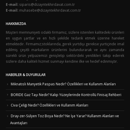
E-mail:
siparis@dizayntekhirdavat.com.tr
E-mail:
muhasebe@dizayntekhirdavat.com.tr
HAKKIMIZDA
Müşteri memnuniyeti odaklı firmamız, sizlere istenilen kalitedeki ürünleri
en uygun şartlar ve en hızlı şekilde tedarik etmek üzerine hareket
etmektedir. Firmamız;stoklarında, gerek yurtdışı gerekse yurtiçinde imal
edilmiş çeşitli markaların ürünlerini bulundurarak ve aynı zamanda
sürekli ürün yelpazemizi genişletip sektördeki yenilikleri takip ederek
sizlere daha kaliteli hizmet sunmayı kendine ilke ve hedef edinmiştir.
HABERLER & DUYURULAR
Mıknatıslı Manyetik Paspas Nedir? Özellikleri ve Kullanım Alanları
BORIDE Gaz Taşı Nedir? Kalıp Yüzeylerinde Kontrollü Finisaj Rehberi
Civa Çeliği Nedir? Özellikleri ve Kullanım Alanları
Dray-zer-Sülyen Toz Boya Nedir? Ne İşe Yarar? Kullanım Alanları ve
Avantajları