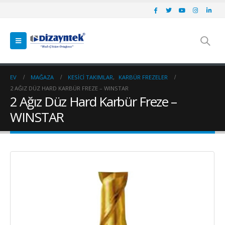
EV
MAĞAZA
KESICI TAKIMLAR
,
KARBÜR FREZELER
2 AĞIZ DÜZ HARD KARBÜR FREZE – WINSTAR
2 Ağız Düz Hard Karbür Freze –
WINSTAR