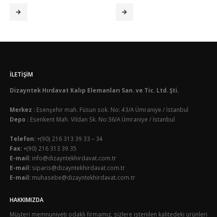
İLETIŞIM
Dizayntek Hırdavat Kalıp Elemanları San. ve Tic. Ltd. Şti.
Merkez :
Esenşehir mah. Füsun sok. No: 43/A Ümraniye / İstanbul
Depo :
Esenkent Mah. Vildan Sk. No:36/A Ümraniye / İstanbul
Telefon:
+(90) 216 313 39 33 – 34
Fax:
+(90) 216 313 39 35
E-mail:
info@dizayntekhirdavat.com.tr
E-mail:
siparis@dizayntekhirdavat.com.tr
E-mail:
muhasebe@dizayntekhirdavat.com.tr
HAKKIMIZDA
Müşteri memnuniyeti odaklı firmamız, sizlere istenilen kalitedeki ürünleri