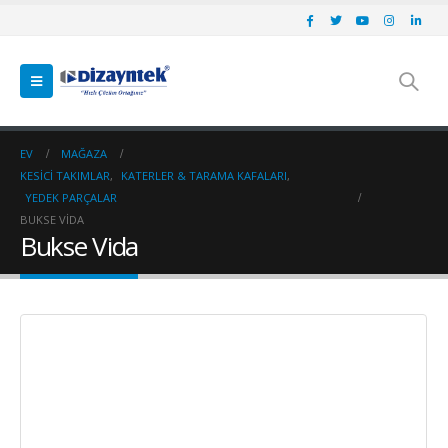
EV
MAĞAZA
KESICI TAKIMLAR
,
KATERLER & TARAMA KAFALARI
,
YEDEK PARÇALAR
BUKSE VIDA
Bukse Vida