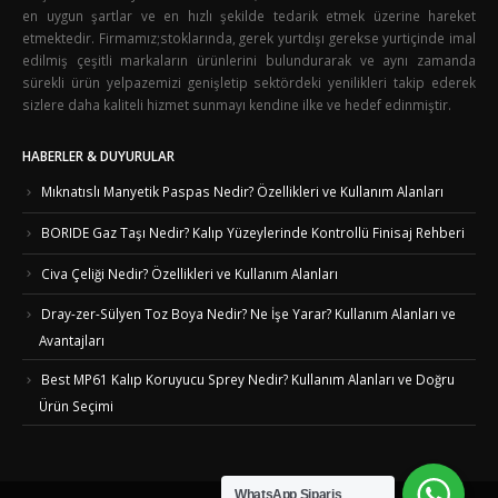
en uygun şartlar ve en hızlı şekilde tedarik etmek üzerine hareket
etmektedir. Firmamız;stoklarında, gerek yurtdışı gerekse yurtiçinde imal
edilmiş çeşitli markaların ürünlerini bulundurarak ve aynı zamanda
sürekli ürün yelpazemizi genişletip sektördeki yenilikleri takip ederek
sizlere daha kaliteli hizmet sunmayı kendine ilke ve hedef edinmiştir.
HABERLER & DUYURULAR
Mıknatıslı Manyetik Paspas Nedir? Özellikleri ve Kullanım Alanları
BORIDE Gaz Taşı Nedir? Kalıp Yüzeylerinde Kontrollü Finisaj Rehberi
Civa Çeliği Nedir? Özellikleri ve Kullanım Alanları
Dray-zer-Sülyen Toz Boya Nedir? Ne İşe Yarar? Kullanım Alanları ve
Avantajları
Best MP61 Kalıp Koruyucu Sprey Nedir? Kullanım Alanları ve Doğru
Ürün Seçimi
WhatsApp Sipariş