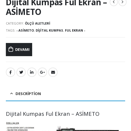
Dijital Kumpas Ful Ekran –
ASİMETO
CATEGORY:
ÖLÇÜ ALETLERI
TAGS:
- ASİMETO
,
DIJITAL KUMPAS
,
FUL EKRAN -
DEVAMI
DESCRIPTION
Dijital Kumpas Ful Ekran – ASİMETO