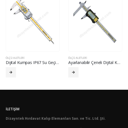
ÖLÇÜ ALETLERI
ÖLÇÜ ALETLERI
Dijital Kumpas IP67 Su Geçirmez – ASİMETO
Ayarlanabilir Çeneli Dijital Kumpas – ASİMETO
İLETIŞIM
Dizayntek Hırdavat Kalıp Elemanları San. ve Tic. Ltd. Şti.