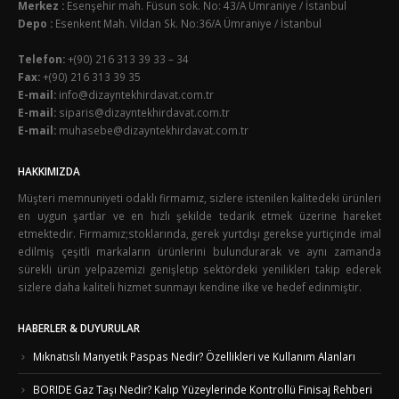
Merkez :
Esenşehir mah. Füsun sok. No: 43/A Ümraniye / İstanbul
Depo :
Esenkent Mah. Vildan Sk. No:36/A Ümraniye / İstanbul
Telefon:
+(90) 216 313 39 33 – 34
Fax:
+(90) 216 313 39 35
E-mail:
info@dizayntekhirdavat.com.tr
E-mail:
siparis@dizayntekhirdavat.com.tr
E-mail:
muhasebe@dizayntekhirdavat.com.tr
HAKKIMIZDA
Müşteri memnuniyeti odaklı firmamız, sizlere istenilen kalitedeki ürünleri
en uygun şartlar ve en hızlı şekilde tedarik etmek üzerine hareket
etmektedir. Firmamız;stoklarında, gerek yurtdışı gerekse yurtiçinde imal
edilmiş çeşitli markaların ürünlerini bulundurarak ve aynı zamanda
sürekli ürün yelpazemizi genişletip sektördeki yenilikleri takip ederek
sizlere daha kaliteli hizmet sunmayı kendine ilke ve hedef edinmiştir.
HABERLER & DUYURULAR
Mıknatıslı Manyetik Paspas Nedir? Özellikleri ve Kullanım Alanları
BORIDE Gaz Taşı Nedir? Kalıp Yüzeylerinde Kontrollü Finisaj Rehberi