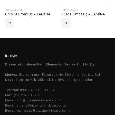
TORNA UÇLARI
TORNA UÇLARI
CNMM Elmas Uç – LAMİNA
CCMT Elmas Uç – LAMİNA
İLETIŞIM
Dizayntek Hırdavat Kalıp Elemanları San. ve Tic. Ltd. Şti.
Merkez :
Esenşehir mah. Füsun sok. No: 43/A Ümraniye / İstanbul
Depo :
Esenkent Mah. Vildan Sk. No:36/A Ümraniye / İstanbul
Telefon:
+(90) 216 313 39 33 – 34
Fax:
+(90) 216 313 39 35
E-mail:
info@dizayntekhirdavat.com.tr
E-mail:
siparis@dizayntekhirdavat.com.tr
E-mail:
muhasebe@dizayntekhirdavat.com.tr