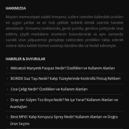
HAKKIMIZDA
Müşteri memnuniyeti odaklı firmamız, sizlere istenilen kalitedeki ürünleri
en uygun şartlar ve en hızlı şekilde tedarik etmek üzerine hareket
etmektedir. Firmamız;stoklarında, gerek yurtdışı gerekse yurtiçinde imal
edilmiş çeşitli markaların ürünlerini bulundurarak ve aynı zamanda
sürekli ürün yelpazemizi genişletip sektördeki yenilikleri takip ederek
sizlere daha kaliteli hizmet sunmayı kendine ilke ve hedef edinmiştir.
HABERLER & DUYURULAR
Mıknatıslı Manyetik Paspas Nedir? Özellikleri ve Kullanım Alanları
BORIDE Gaz Taşı Nedir? Kalıp Yüzeylerinde Kontrollü Finisaj Rehberi
Civa Çeliği Nedir? Özellikleri ve Kullanım Alanları
Dray-zer-Sülyen Toz Boya Nedir? Ne İşe Yarar? Kullanım Alanları ve
Avantajları
Best MP61 Kalıp Koruyucu Sprey Nedir? Kullanım Alanları ve Doğru
Ürün Seçimi