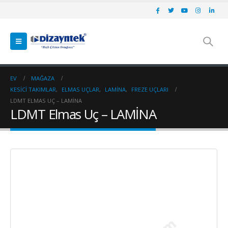
EV
MAĞAZA
KESICI TAKIMLAR
,
ELMAS UÇLAR
,
LAMINA
,
FREZE UÇLARI
LDMT ELMAS UÇ – LAMİNA
LDMT Elmas Uç – LAMİNA