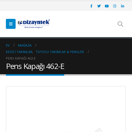
EV
MAĞAZA
KESICI TAKIMLAR
,
TUTUCU TAKIMLAR & PENSLER
PENS KAPAĞI 462-E
Pens Kapağı 462-E