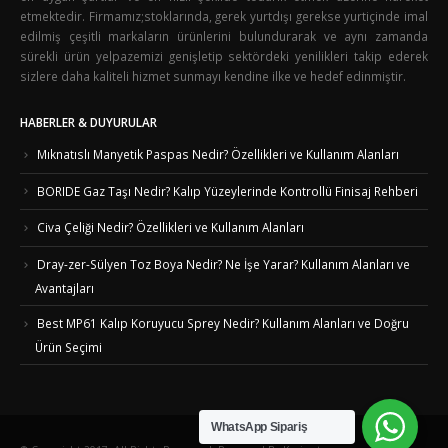
etmektedir. Firmamız;stoklarında, gerek yurtdışı gerekse yurtiçinde imal
edilmiş çeşitli markaların ürünlerini bulundurarak ve aynı zamanda
sürekli ürün yelpazemizi genişletip sektördeki yenilikleri takip ederek
sizlere daha kaliteli hizmet sunmayı kendine ilke ve hedef edinmiştir.
HABERLER & DUYURULAR
Mıknatıslı Manyetik Paspas Nedir? Özellikleri ve Kullanım Alanları
BORIDE Gaz Taşı Nedir? Kalıp Yüzeylerinde Kontrollü Finisaj Rehberi
Civa Çeliği Nedir? Özellikleri ve Kullanım Alanları
Dray-zer-Sülyen Toz Boya Nedir? Ne İşe Yarar? Kullanım Alanları ve
Avantajları
Best MP61 Kalıp Koruyucu Sprey Nedir? Kullanım Alanları ve Doğru
Ürün Seçimi
WhatsApp Sipariş