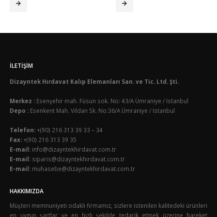
İLETIŞIM
Dizayntek Hırdavat Kalıp Elemanları San. ve Tic. Ltd. Şti.
Merkez :
Esenşehir mah. Füsun sok. No: 43/A Ümraniye / İstanbul
Depo :
Esenkent Mah. Vildan Sk. No:36/A Ümraniye / İstanbul
Telefon:
+(90) 216 313 39 33 – 34
Fax:
+(90) 216 313 39 35
E-mail:
info@dizayntekhirdavat.com.tr
E-mail:
siparis@dizayntekhirdavat.com.tr
E-mail:
muhasebe@dizayntekhirdavat.com.tr
HAKKIMIZDA
Müşteri memnuniyeti odaklı firmamız, sizlere istenilen kalitedeki ürünleri
en uygun şartlar ve en hızlı şekilde tedarik etmek üzerine hareket