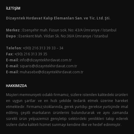
İLETIŞIM
Dizayntek Hırdavat Kalıp Elemanları San. ve Tic. Ltd. Şti.
Merkez :
Esenşehir mah. Füsun sok. No: 43/A Ümraniye / İstanbul
Depo :
Esenkent Mah. Vildan Sk. No:36/A Ümraniye / İstanbul
Telefon:
+(90) 216 313 39 33 – 34
Fax:
+(90) 216 313 39 35
E-mail:
info@dizayntekhirdavat.com.tr
E-mail:
siparis@dizayntekhirdavat.com.tr
E-mail:
muhasebe@dizayntekhirdavat.com.tr
HAKKIMIZDA
Müşteri memnuniyeti odaklı firmamız, sizlere istenilen kalitedeki ürünleri
en uygun şartlar ve en hızlı şekilde tedarik etmek üzerine hareket
etmektedir. Firmamız;stoklarında, gerek yurtdışı gerekse yurtiçinde imal
edilmiş çeşitli markaların ürünlerini bulundurarak ve aynı zamanda
sürekli ürün yelpazemizi genişletip sektördeki yenilikleri takip ederek
sizlere daha kaliteli hizmet sunmayı kendine ilke ve hedef edinmiştir.