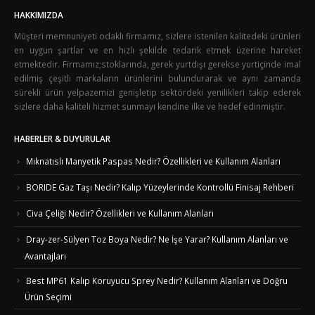
HAKKIMIZDA
Müşteri memnuniyeti odaklı firmamız, sizlere istenilen kalitedeki ürünleri
en uygun şartlar ve en hızlı şekilde tedarik etmek üzerine hareket
etmektedir. Firmamız;stoklarında, gerek yurtdışı gerekse yurtiçinde imal
edilmiş çeşitli markaların ürünlerini bulundurarak ve aynı zamanda
sürekli ürün yelpazemizi genişletip sektördeki yenilikleri takip ederek
sizlere daha kaliteli hizmet sunmayı kendine ilke ve hedef edinmiştir.
HABERLER & DUYURULAR
Mıknatıslı Manyetik Paspas Nedir? Özellikleri ve Kullanım Alanları
BORIDE Gaz Taşı Nedir? Kalıp Yüzeylerinde Kontrollü Finisaj Rehberi
Civa Çeliği Nedir? Özellikleri ve Kullanım Alanları
Dray-zer-Sülyen Toz Boya Nedir? Ne İşe Yarar? Kullanım Alanları ve
Avantajları
Best MP61 Kalıp Koruyucu Sprey Nedir? Kullanım Alanları ve Doğru
Ürün Seçimi