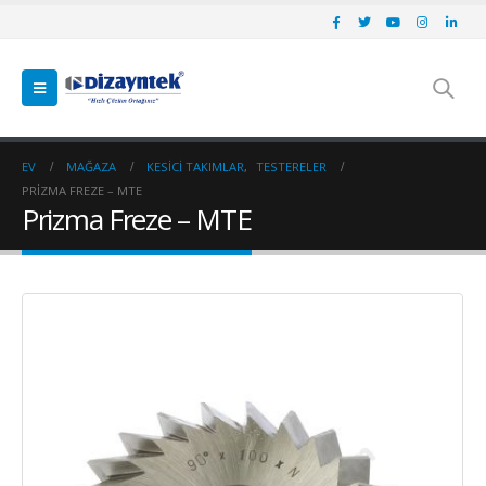
EV
MAĞAZA
KESICI TAKIMLAR
,
TESTERELER
PRIZMA FREZE – MTE
Prizma Freze – MTE