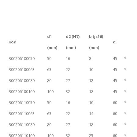
d1
d2 (H7)
b (js16)
Kod
α
(mm)
(mm)
(mm)
B00206100050
50
16
8
45
*
B00206100063
63
22
10
45
*
B00206100080
80
27
12
45
*
B00206100100
100
32
18
45
*
B00206110050
50
16
10
60
*
B00206110063
63
22
14
60
*
B00206110080
80
27
18
60
*
B00206110100
100
32
25
60
*