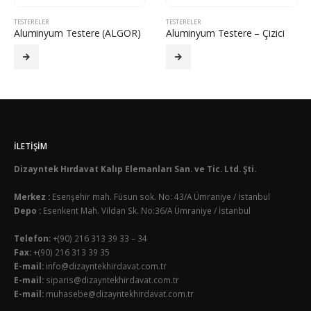
TESTERELER
TESTERELER
Aluminyum Testere (ALGOR)
Aluminyum Testere – Çizici
İLETIŞIM
Dizayntek Hırdavat Kalıp Elemanları San. ve Tic. Ltd. Şti.
Merkez :
Esenşehir mah. Füsun sok. No: 43/A Ümraniye / İstanbul
Depo :
Esenkent Mah. Vildan Sk. No:36/A Ümraniye / İstanbul
Telefon:
+(90) 216 313 39 33 – 34
Fax:
+(90) 216 313 39 35
E-mail:
info@dizayntekhirdavat.com.tr
E-mail:
siparis@dizayntekhirdavat.com.tr
E-mail:
muhasebe@dizayntekhirdavat.com.tr