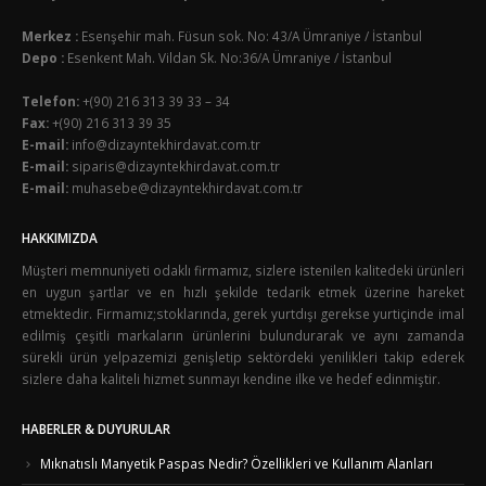
Merkez :
Esenşehir mah. Füsun sok. No: 43/A Ümraniye / İstanbul
Depo :
Esenkent Mah. Vildan Sk. No:36/A Ümraniye / İstanbul
Telefon:
+(90) 216 313 39 33 – 34
Fax:
+(90) 216 313 39 35
E-mail:
info@dizayntekhirdavat.com.tr
E-mail:
siparis@dizayntekhirdavat.com.tr
E-mail:
muhasebe@dizayntekhirdavat.com.tr
HAKKIMIZDA
Müşteri memnuniyeti odaklı firmamız, sizlere istenilen kalitedeki ürünleri
en uygun şartlar ve en hızlı şekilde tedarik etmek üzerine hareket
etmektedir. Firmamız;stoklarında, gerek yurtdışı gerekse yurtiçinde imal
edilmiş çeşitli markaların ürünlerini bulundurarak ve aynı zamanda
sürekli ürün yelpazemizi genişletip sektördeki yenilikleri takip ederek
sizlere daha kaliteli hizmet sunmayı kendine ilke ve hedef edinmiştir.
HABERLER & DUYURULAR
Mıknatıslı Manyetik Paspas Nedir? Özellikleri ve Kullanım Alanları