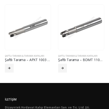
ŞAFTLI TARAMA & TARAMA KAFALARI
ŞAFTLI TARAMA & TARAMA KAFALARI
Şaftlı Tarama – APXT 1003 (KLP)
Şaftlı Tarama – BDMT 1103 (WIDIA)
İLETIŞIM
Dizayntek Hırdavat Kalıp Elemanları San. ve Tic. Ltd. Şti.