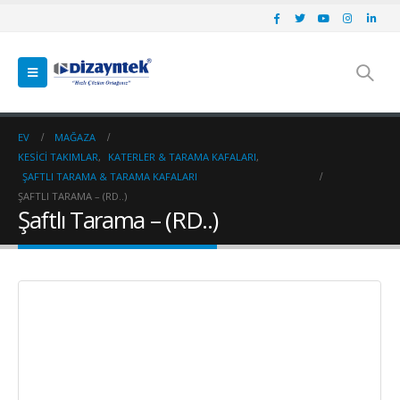
EV
MAĞAZA
KESICI TAKIMLAR
,
KATERLER & TARAMA KAFALARI
,
ŞAFTLI TARAMA & TARAMA KAFALARI
ŞAFTLI TARAMA – (RD..)
Şaftlı Tarama – (RD..)