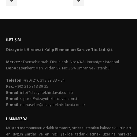
İLETIŞIM
Dizayntek Hırdavat Kalıp Elemanları San. ve Tic. Ltd. Şti.
Merkez :
Esenşehir mah. Füsun sok. No: 43/A Ümraniye / İstanbul
Depo :
Esenkent Mah. Vildan Sk. No:36/A Ümraniye / İstanbul
Telefon:
+(90) 216 313 39 33 – 34
Fax:
+(90) 216 313 39 35
E-mail:
info@dizayntekhirdavat.com.tr
E-mail:
siparis@dizayntekhirdavat.com.tr
E-mail:
muhasebe@dizayntekhirdavat.com.tr
HAKKIMIZDA
Müşteri memnuniyeti odaklı firmamız, sizlere istenilen kalitedeki ürünleri
en uygun şartlar ve en hızlı şekilde tedarik etmek üzerine hareket