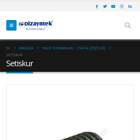
EV
MAĞAZA
KALIP ELEMANLARI
,
CIVATA ÇEŞITLERI
SETISKUR
Setiskur