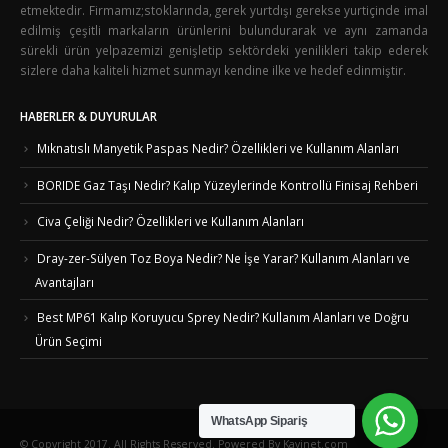
etmektedir. Firmamız;stoklarında, gerek yurtdışı gerekse yurtiçinde imal
edilmiş çeşitli markaların ürünlerini bulundurarak ve aynı zamanda
sürekli ürün yelpazemizi genişletip sektördeki yenilikleri takip ederek
sizlere daha kaliteli hizmet sunmayı kendine ilke ve hedef edinmiştir.
HABERLER & DUYURULAR
Mıknatıslı Manyetik Paspas Nedir? Özellikleri ve Kullanım Alanları
BORIDE Gaz Taşı Nedir? Kalıp Yüzeylerinde Kontrollü Finisaj Rehberi
Civa Çeliği Nedir? Özellikleri ve Kullanım Alanları
Dray-zer-Sülyen Toz Boya Nedir? Ne İşe Yarar? Kullanım Alanları ve
Avantajları
Best MP61 Kalıp Koruyucu Sprey Nedir? Kullanım Alanları ve Doğru
Ürün Seçimi
WhatsApp Sipariş
© Copyright 2017. All Rights Reserved. Powered By Kavinet.com