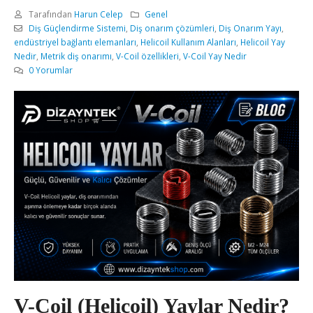
Tarafından
Harun Celep
Genel
Diş Güçlendirme Sistemi
,
Diş onarım çözümleri
,
Diş Onarım Yayı
,
endüstriyel bağlantı elemanları
,
Helicoil Kullanım Alanları
,
Helicoil Yay
Nedir
,
Metrik diş onarımı
,
V-Coil özellikleri
,
V-Coil Yay Nedir
0 Yorumlar
V-Coil (Helicoil) Yaylar Nedir?