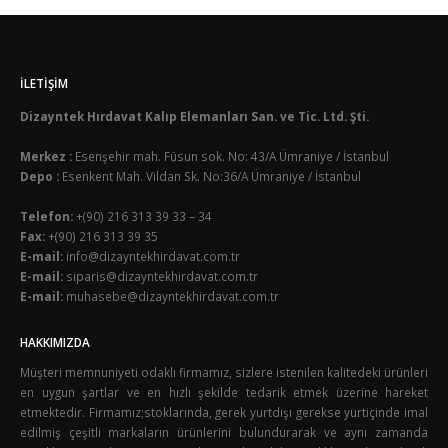
İLETIŞIM
Dizayntek Hırdavat Kalıp Elemanları San. ve Tic. Ltd. Şti.
Merkez :
Esenşehir mah. Füsun sok. No: 43/A Ümraniye / İstanbul
Depo :
Esenkent Mah. Vildan Sk. No:36/A Ümraniye / İstanbul
Telefon:
+(90) 216 313 39 33 – 34
Fax:
+(90) 216 313 39 35
E-mail:
info@dizayntekhirdavat.com.tr
E-mail:
siparis@dizayntekhirdavat.com.tr
E-mail:
muhasebe@dizayntekhirdavat.com.tr
HAKKIMIZDA
Müşteri memnuniyeti odaklı firmamız, sizlere istenilen kalitedeki ürünleri
en uygun şartlar ve en hızlı şekilde tedarik etmek üzerine hareket
etmektedir. Firmamız;stoklarında, gerek yurtdışı gerekse yurtiçinde imal
edilmiş çeşitli markaların ürünlerini bulundurarak ve aynı zamanda